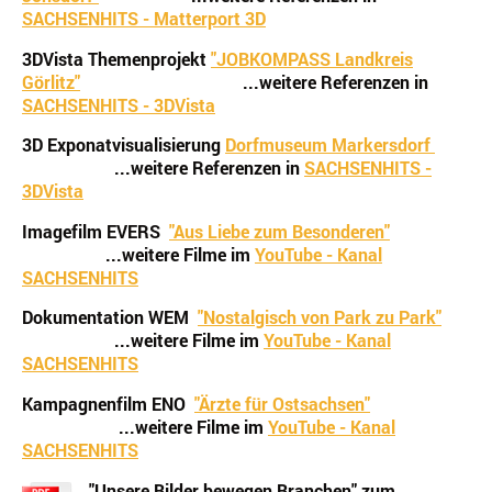
SACHSENHITS - Matterport 3D
3DVista Themenprojekt
"JOBKOMPASS Landkreis
Görlitz"
...weitere Referenzen in
SACHSENHITS - 3DVista
3D Exponatvisualisierung
Dorfmuseum Markersdorf
...weitere Referenzen in
SACHSENHITS -
3DVista
Imagefilm EVERS
"Aus Liebe zum Besonderen"
...weitere Filme im
YouTube - Kanal
SACHSENHITS
Dokumentation WEM
"Nostalgisch von Park zu Park"
...weitere Filme im
YouTube - Kanal
SACHSENHITS
Kampagnenfilm ENO
"Ärzte für Ostsachsen"
...weitere Filme im
YouTube - Kanal
SACHSENHITS
"Unsere Bilder bewegen Branchen" zum